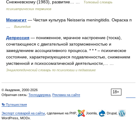
Снежневскому (1983), развитие… …
Толковый словарь
психиатрических терминов
Менингит
— Чистая культура Neisseria meningitidis. Окраска п
…
Википедия
Депрессия
— пониженное, мрачное настроение (тоска),
сочетающееся с двигательной заторможенностью и
замедлением ассоциативного процесса. * * * – психическое
состояние, характеризующееся подавленностью, снижением
умственной и психосоматической деятельности,… …
Энциклопедический словарь по психологии и педагогике
© Академик, 2000-2026
18+
Обратная связь:
Техподдержка
,
Реклама на сайте
👣 Путешествия
Экспорт словарей на сайты
, сделанные на PHP,
Joomla,
Drupal,
WordPress, MODx.