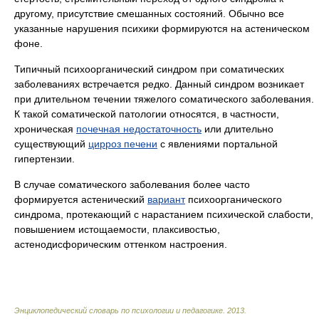
другому, присутствие смешанных состояний. Обычно все
указанные нарушения психики формируются на астеническом
фоне.
Типичный психоорганический синдром при соматических
заболеваниях встречается редко. Данный синдром возникает
при длительном течении тяжелого соматического заболевания.
К такой соматической патологии относятся, в частности,
хроническая
почечная недостаточность
или длительно
существующий
цирроз печени
с явлениями портальной
гипертензии.
В случае соматического заболевания более часто
формируется астенический
вариант
психоорганического
синдрома, протекающий с нарастанием психической слабости,
повышением истощаемости, плаксивостью,
астенодисфорическим оттенком настроения.
Энциклопедический словарь по психологии и педагогике
.
2013
.