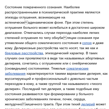
Состояние помраченного сознания. Наиболее
распространенными в психиатрической практике являются
эпизоды оглушения, возникающие на
астеническиадинамическом фоне. При этом степень
оглушения больного может колебаться в достаточно широком
диапазоне. Отмечались случаи перехода наиболее легких
степеней оглушения по типу обнубиляции сознания при
утяжелении общего соматического состояния в
сопор
и даже
кому. Делириозные расстройства часто носят, так же как и
бредовые расстройства
, эпизодический характер. В таких
случаях они проявляются в виде так называемых абортивных
делириев, сочетаясь с оглушением или с онейрическими
(сновидными) состояниями. Тяжелые
соматические
заболевания
характеризуются такими вариантами делирия, как
мусситирующий и профессиональный с довольно частым
переходом в кому, а также группой так называемого «тихого
делирия». Последний тип делирия, а также подобные ему
состояния развиваются при формировании у больного
хронических заболеваниях печени, почек, сердца,
желудочнокишечного тракта. При этом тихий
делирий
может