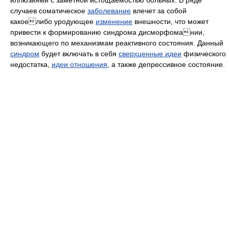
иллюзиями с заметной истощаемостью больных. В ряде
случаев соматическое
заболевание
влечет за собой
какоелибо уродующее
изменение
внешности, что может
привести к формированию синдрома дисморфомании,
возникающего по механизмам реактивного состояния. Данный
синдром
будет включать в себя
сверхценные идеи
физического
недостатка,
идеи отношения
, а также депрессивное состояние.