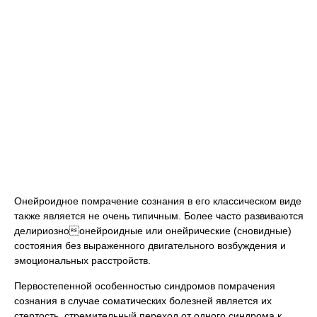
Онейроидное помрачение сознания в его классическом виде
также является не очень типичным. Более часто развиваются
делириозноонейроидные или онейрические (сновидные)
состояния без выраженного двигательного возбуждения и
эмоциональных расстройств.
Первостепенной особенностью синдромов помрачения
сознания в случае соматических болезней является их
стертость, стремительный переход от одного синдрома к